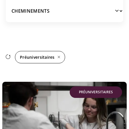
SANTÉ ET SCIENCE
PARCOURS ET CHEMINEMENTS
ART ET CULTURE
GESTION
RÉGULIER
HUMAIN
INTENSIF
AÉRONAUTIQUE
EN LIGNE
EN CLASSE
Préuniversitaires
ÉTALÉ
SPORT PLUS ÉTUDES
ART PLUS ÉTUDES
CONCILIATION TRAVAIL-ÉTUDES
PRÉUNIVERSITAIRES