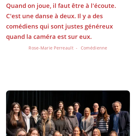
Quand on joue, il faut être à l'écoute.
C'est une danse à deux. Il y a des
comédiens qui sont justes généreux
quand la caméra est sur eux.
Rose-Marie Perreault
Comédienne