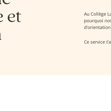
 et
Au Collège La
pourquoi nou
d’orientation
n
Ce service t