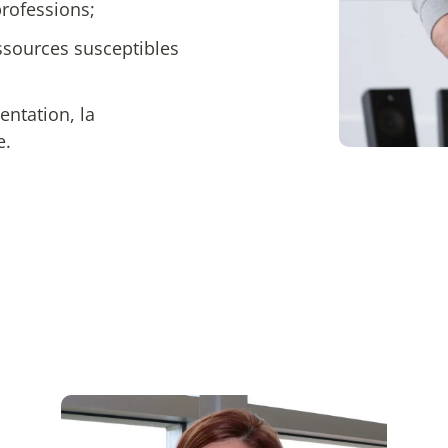
professions;
ressources susceptibles
ntation, la
e.