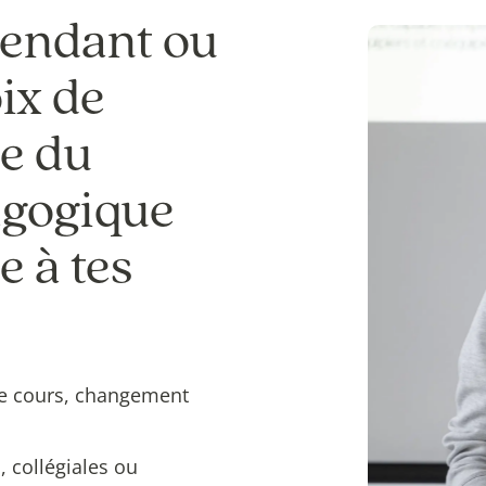
pendant ou
oix de
e du
agogique
e à tes
de cours, changement
 collégiales ou