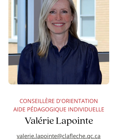
CONSEILLÈRE D'ORIENTATION
AIDE PÉDAGOGIQUE INDIVIDUELLE
Valérie Lapointe
valerie.lapointe@clafleche.qc.ca