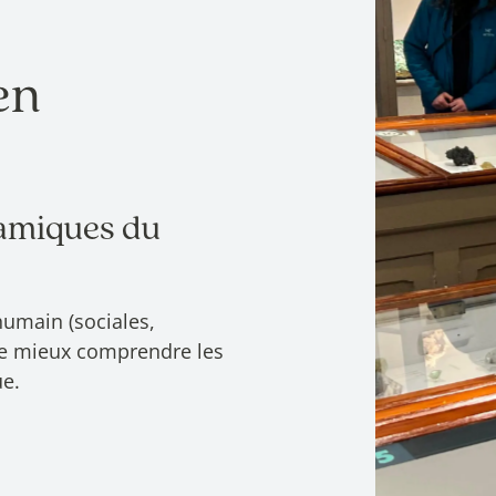
en
amiques du
 humain (sociales,
 de mieux comprendre les
ue.