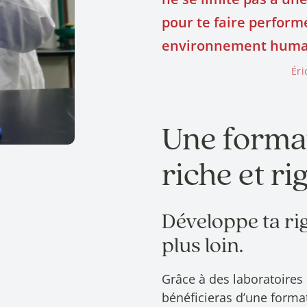
pour te faire perform
environnement humain
Éri
Une format
riche et r
Développe ta ri
plus loin.
Grâce à des laboratoires 
bénéficieras d’une format