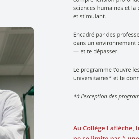
sciences humaines et la 
et stimulant.
Encadré par des professe
dans un environnement où
— et te dépasser.
Le programme t’ouvre le
universitaires* et te do
*à l’exception des program
Au Collège Laflèche, 
ne se limite pas à une