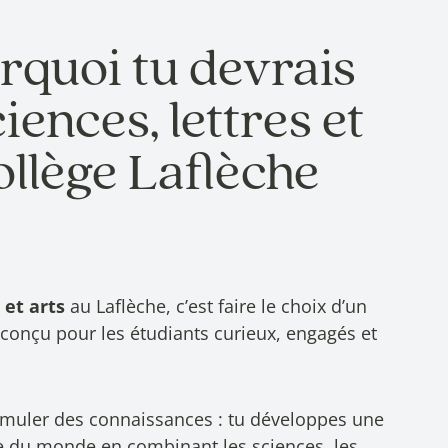
rquoi tu devrais
iences, lettres et
ollège Laflèche
s et arts
au Laflèche, c’est faire le choix d’un
onçu pour les étudiants curieux, engagés et
ccumuler des connaissances : tu développes une
du monde en combinant les sciences, les