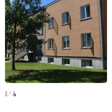
1
/
3