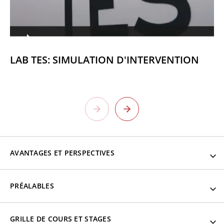
LAB TES: SIMULATION D'INTERVENTION
AVANTAGES ET PERSPECTIVES
La différence du Collège
Perspectives (les plus
PRÉALABLES
Les avantages au Collège
Laflèche
populaires)
Laflèche
GRILLE DE COURS ET STAGES