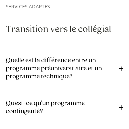
SERVICES ADAPTÉS
Transition vers le collégial
Quelle est la différence entre un
programme préuniversitaire et un
programme technique?
Programme préuniversitaire :
Durée de 2 ans (4 sessions)
Qu'est-ce qu'un programme
Avec un diplôme d’un programme préuniversitaire,
contingenté?
on peut par la suite poursuivre à l’université
Programme dont le nombre de places est limité