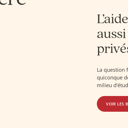
L’aide
aussi
privé
La question 
quiconque dé
milieu d’étu
VOIR LES 