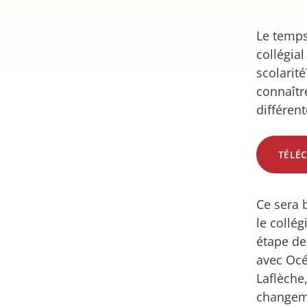
Le temps
collégia
scolarit
connaîtr
différen
TÉLÉ
Ce sera b
le collég
étape de
avec Océ
Laflèche
changeme