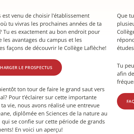
 est venu de choisir l’établissement
Que tu
l où tu vivras les prochaines années de ta
plusie
é? Tu es exactement au bon endroit pour
Collèg
e les avantages du campus et les
répond
tes façons de découvrir le Collège Laflèche!
études
Tu peu
CHARGER LE PROSPECTUS
afin d
fréqu
ientôt ton tour de faire le grand saut vers
ial? Pour t’éclairer sur cette importante
FA
 ta vie, nous avons réalisé une entrevue
ane, diplômée en Sciences de la nature au
, qui se confie sur cette période de grands
nts! En voici un aperçu!