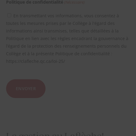
place sur le marché du travail
Politique de confidentialité
(Nécessaire)
Aucun
systèmes et plateformes pourraient ne pas être
d’aujourd’hui et de demain.
accessibles.
Aucun
En transmettant vos informations, vous consentez à
toutes les mesures prises par le Collège à l'égard des
informations ainsi transmises, telles que détaillées à la
Politique en lien avec les règles encadrant la gouvernance à
l’égard de la protection des renseignements personnels du
Collège et à la présente Politique de confidentialité :
https://clafleche.qc.ca/loi-25/