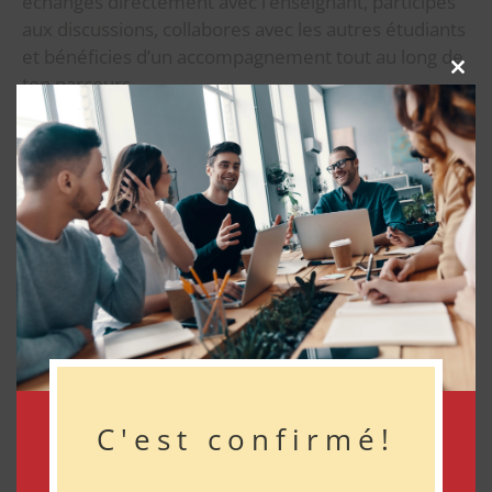
échanges directement avec l’enseignant, participes
aux discussions, collabores avec les autres étudiants
et bénéficies d’un accompagnement tout au long de
ton parcours.
Clos
this
modu
Tu profites ainsi de la flexibilité de la formation à
distance sans sacrifier l’expérience humaine et les
interactions d’une véritable salle de classe.
Les cours sont offerts en ligne, mais doivent être suivis
à partir du Canada. À l’extérieur du pays, certains
systèmes et plateformes pourraient ne pas être
accessibles.
C'est confirmé!