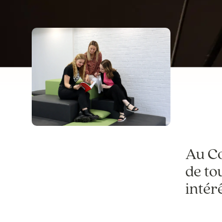
Au Co
de to
intérê