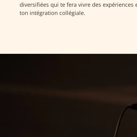
diversifiées qui te fera vivre des expériences
ton intégration collégiale.