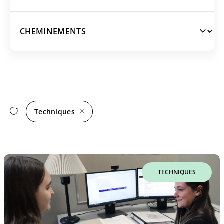
AEC
SANTÉ ET SCIENCE
PARCOURS ET CHEMINEMENTS
ART ET CULTURE
GESTION
ART PLUS ÉTUDES
HUMAIN
CONCILIATION TRAVAIL-ÉTUDES
AÉRONAUTIQUE
RÉGULIER
INTENSIF
Techniques
EN LIGNE
EN CLASSE
ÉTALÉ
SPORT PLUS ÉTUDES
TECHNIQUES