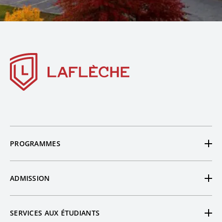
PROGRAMMES
Tous nos programmes
ADMISSION
Préuniversitaires
Demande d’admission
Techniques
SERVICES AUX ÉTUDIANTS
Étudiants hors Québec