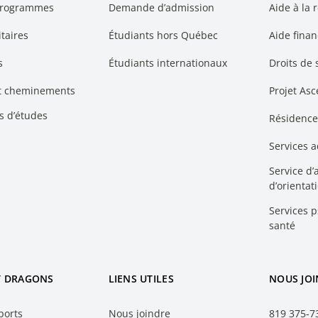
programmes
Demande d’admission
Aide à la 
taires
Étudiants hors Québec
Aide finan
s
Étudiants internationaux
Droits de 
et cheminements
Projet As
s d’études
Résidence
Services 
Service d
d’orientat
Services 
santé
T DRAGONS
LIENS UTILES
NOUS JO
ports
Nous joindre
819 375-7