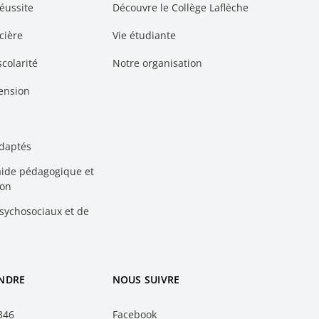
réussite
Découvre le Collège Laflèche
cière
Vie étudiante
scolarité
Notre organisation
cension
adaptés
’aide pédagogique et
ion
psychosociaux et de
INDRE
NOUS SUIVRE
346
Facebook