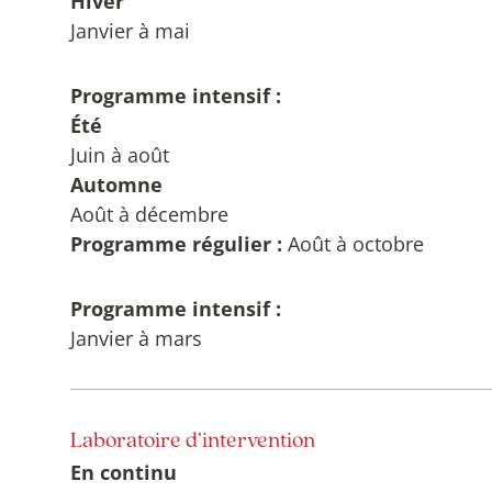
Hiver
éducation, stimulation, accompagnement, relat
Janvier à mai
personne étudiante sera appelée à :
Programme intensif :
Observer et analyser sa clientèle;
Été
Juin à août
Convenir des moyens d’intervention liés à 
Automne
Mettre en place des actions;
Août à décembre
Évaluer sa démarche professionnelle;
Programme régulier
:
Août à octobre
Mettre en place des actions de façon auton
Programme intensif :
et l’établissement de relations d’aide;
Janvier à mars
Prendre en charge des suivis d’intervention 
demande une formation obligatoire donnée
Activité de 6e session
Fournir un accompagnement dans le vécu 
Laboratoire d’intervention
Objectifs
Réaliser un bilan de ses interventions;
En continu
Stage d’intervention dans un milieu de travai