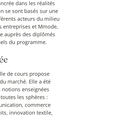
ncrée dans les réalités
ion se sont basés sur une
férents acteurs du milieu
es entreprises et Mmode,
ge auprès des diplômés
tuels du programme.
ée
ille de cours propose
du marché. Elle a été
es notions enseignées
s toutes les sphères :
unication, commerce
s, innovation textile,