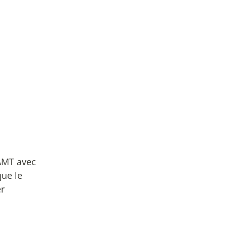
’AMT avec
que le
er