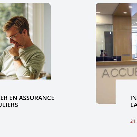
IER EN ASSURANCE
I
ULIERS
L
24 