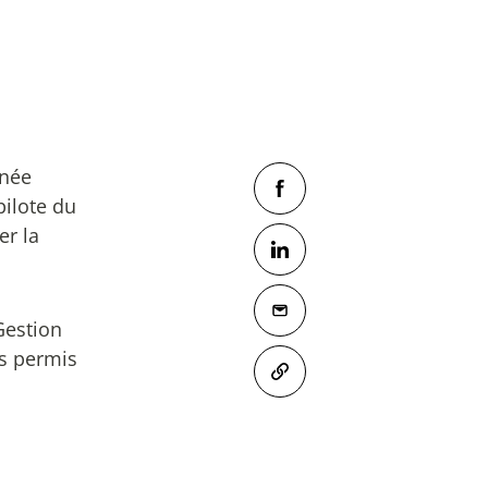
née
pilote du
er la
Gestion
is permis