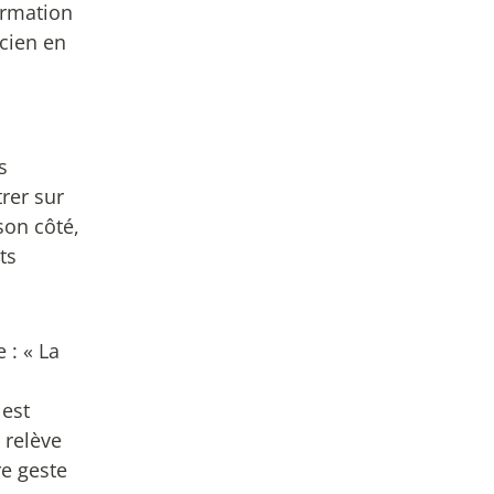
ormation
icien en
s
rer sur
son côté,
ts
 : « La
 est
 relève
re geste